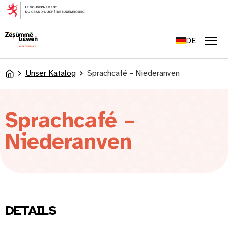
springen
FR
EN
DE
LU
Men
Unser Katalog
Sprachcafé – Niederanven
Accueil
Sprachcafé –
Niederanven
DETAILS