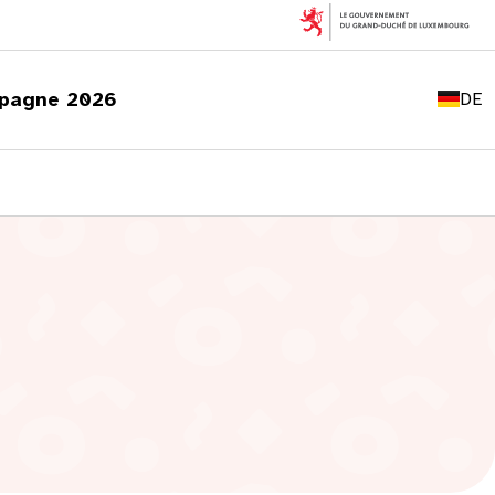
FR
EN
pagne 2026
DE
LU