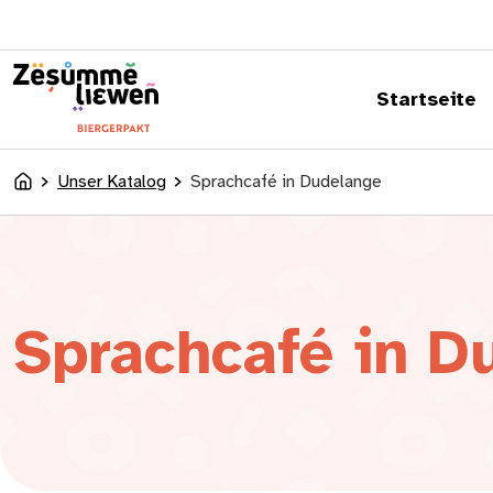
springen
Startseite
Unser Katalog
Sprachcafé in Dudelange
Accueil
Sprachcafé in D