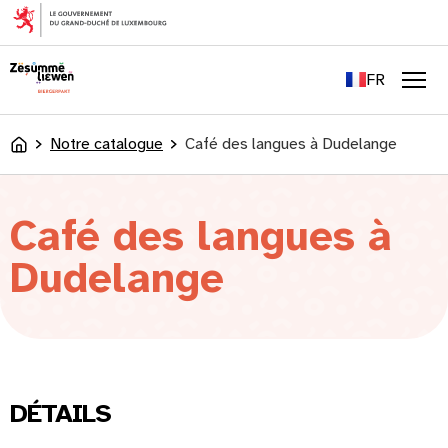
principal
EN
DE
FR
LU
Men
Notre catalogue
Café des langues à Dudelange
Accueil
Café des langues à
Dudelange
DÉTAILS