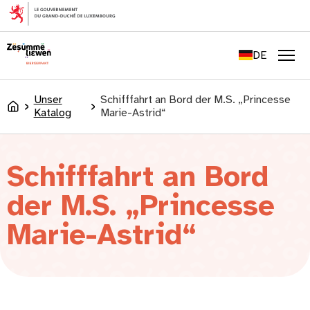
springen
FR
EN
DE
LU
Men
Unser
Schifffahrt an Bord der M.S. „Princesse
Accueil
Katalog
Marie-Astrid“
Schifffahrt an Bord
der M.S. „Princesse
Marie-Astrid“