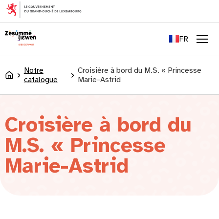
principal
EN
DE
FR
LU
Men
Notre
Croisière à bord du M.S. « Princesse
Accueil
catalogue
Marie-Astrid
Croisière à bord du
M.S. « Princesse
Marie-Astrid