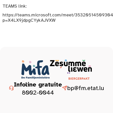
TEAMS link:
https://teams.microsoft.com/meet/3532051450930
p=X4LX9jdpgCYykAJVXW
Infoline gratuite
bp@fm.etat.lu
8002-0044