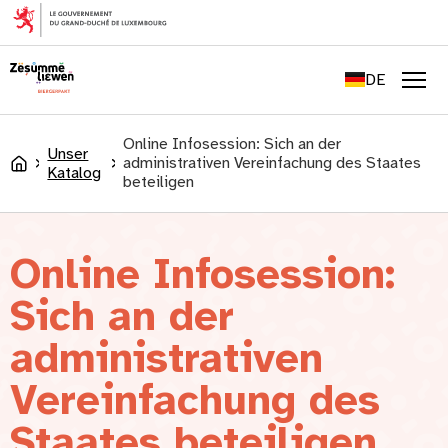
springen
FR
EN
DE
LU
Men
Online Infosession: Sich an der
Unser
administrativen Vereinfachung des Staates
Accueil
Katalog
beteiligen
Online Infosession:
Sich an der
administrativen
Vereinfachung des
Staates beteiligen