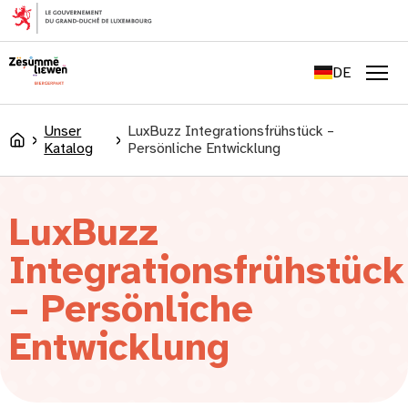
springen
FR
EN
DE
LU
Men
Unser
LuxBuzz Integrationsfrühstück –
Accueil
Katalog
Persönliche Entwicklung
LuxBuzz
Integrationsfrühstück
– Persönliche
Entwicklung