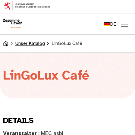
springen
FR
EN
DE
LU
Men
Unser Katalog
LinGoLux Café
Accueil
LinGoLux Café
DETAILS
Veranstalter
: MEC asbl