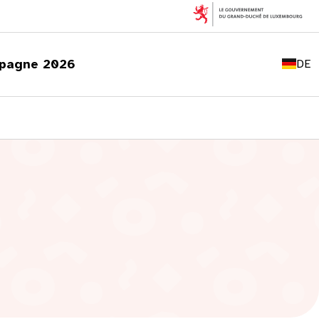
FR
EN
pagne 2026
DE
LU