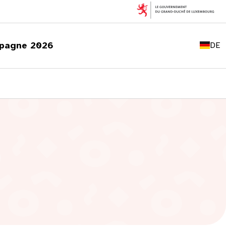
FR
EN
pagne 2026
DE
LU