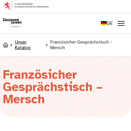
springen
FR
EN
DE
LU
Men
Unser
Französicher Gesprächstisch –
Accueil
Katalog
Mersch
Französicher
Gesprächstisch –
Mersch