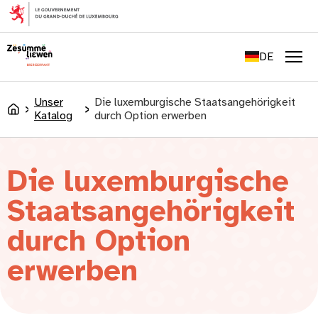
springen
FR
EN
DE
LU
Men
Unser
Die luxemburgische Staatsangehörigkeit
Accueil
Katalog
durch Option erwerben
Die luxemburgische
Staatsangehörigkeit
durch Option
erwerben