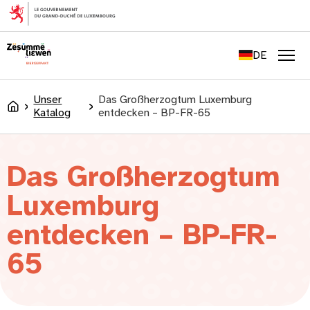
springen
FR
EN
DE
LU
Men
Unser
Das Großherzogtum Luxemburg
Accueil
Katalog
entdecken – BP-FR-65
Das Großherzogtum
Luxemburg
entdecken – BP-FR-
65