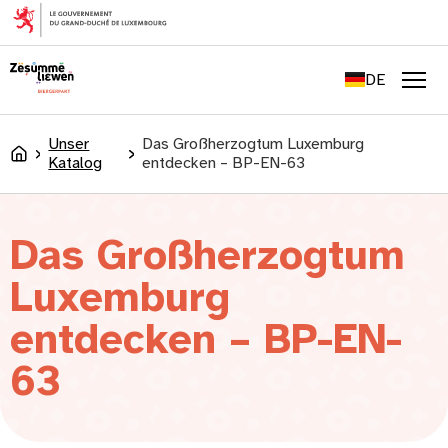
springen
FR
EN
DE
LU
Men
Unser
Das Großherzogtum Luxemburg
Accueil
Katalog
entdecken – BP-EN-63
Das Großherzogtum
Luxemburg
entdecken – BP-EN-
63