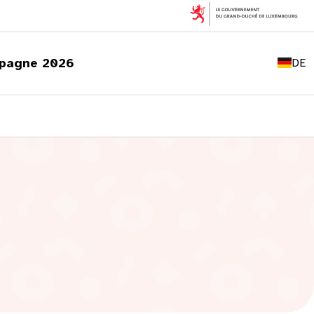
FR
EN
pagne 2026
DE
LU