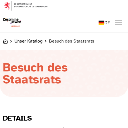
springen
FR
EN
DE
LU
Men
Unser Katalog
Besuch des Staatsrats
Accueil
Besuch des
Staatsrats
DETAILS