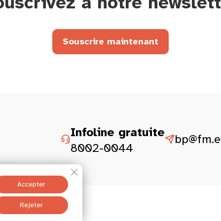
ouscrivez à notre newslett
Souscrire maintenant
Infoline gratuite
bp@fm.et
8002-0044
Fermer la bannière des cookies GDPR
Accepter
ité
Mentions légales
Rejeter