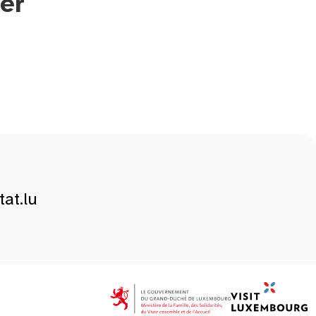
er
at.lu