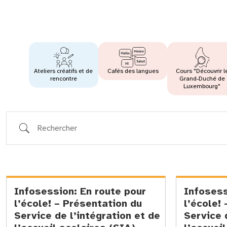
Ateliers créatifs et de
Cafés des langues
Cours "Découvrir l
rencontre
Grand-Duché de
Luxembourg"
Rechercher
Infosession: En route pour
Infosess
l’école! – Présentation du
l’école!
Service de l’intégration et de
Service 