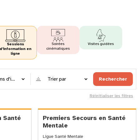
Soirées
Visites guidées
Sessions
cinématiques
d'information en
ligne
Trier
Rechercher
par
Réinitialiser les filtres
n Santé
Premiers Secours en Santé
Mentale
Ligue Santé Mentale