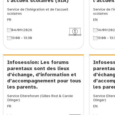
l’accueil scolaires (SIA)
l’accuei
Service de l'intégration et de l'accueil
Service de l'i
scolaires
scolaires
FR
EN
04/09/2026
14/09/20
13:00 - 13:30
13:00 - 13:
Infosession: Les forums
Infosess
parentaux sont des lieux
parentau
d’échange, d’information et
d’échang
d’accompagnement pour tous
d’accom
les parents.
les pare
Service Eltereforum (Gilles Rod & Carole
Service Elter
Olinger)
Olinger)
FR
EN