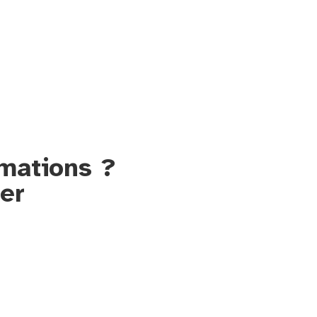
rmations ?
er