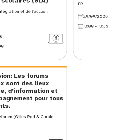
l scolaires (SIA)
FR
ntégration et de l'accueil
29/09/2026
13:00 - 13:30
26
30
ion: Les forums
x sont des lieux
e, d’information et
pagnement pour tous
nts.
eforum (Gilles Rod & Carole