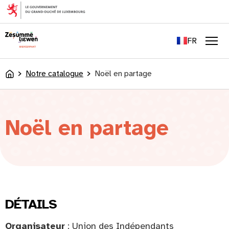
principal
EN
DE
FR
LU
Men
Notre catalogue
Noël en partage
Accueil
Noël en partage
DÉTAILS
Organisateur
: Union des Indépendants