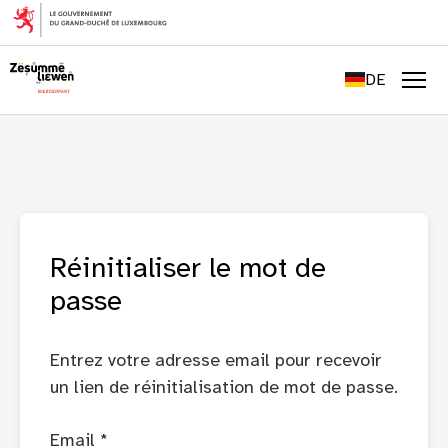
FR
EN
DE
LU
Men
Réinitialiser le mot de
passe
Entrez votre adresse email pour recevoir
un lien de réinitialisation de mot de passe.
Email *