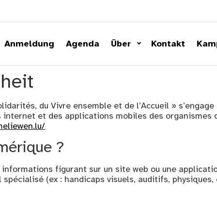
Anmeldung
Agenda
Über
Kontakt
Kam
iheit
olidarités, du Vivre ensemble et de l’Accueil »
s’engage 
es internet et des applications mobiles des organismes 
meliewen.lu/
umérique ?
es informations figurant sur un site web ou une applic
spécialisé (ex : handicaps visuels, auditifs, physiques, c