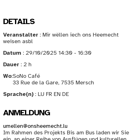
DETAILS
Veranstalter
: Mir wëllen iech ons Heemecht
weisen asbl
Datum
: 29/10/2025 14:30 - 16:30
Dauer
: 2 h
Wo
:
SoNo Café
33 Rue de la Gare, 7535 Mersch
Sprache(n)
: LU FR EN DE
ANMELDUNG
umellen@onsheemecht.lu
Im Rahmen des Projekts Bis am Bus laden wir Sie
ein, an einer Reihe von Ausflügen und kulturellen