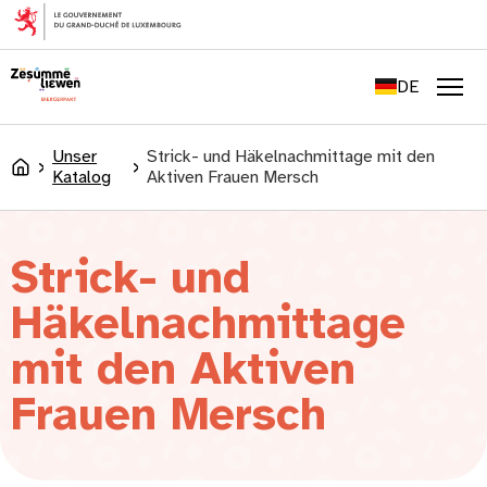
springen
FR
EN
DE
LU
Men
Unser
Strick- und Häkelnachmittage mit den
Accueil
Katalog
Aktiven Frauen Mersch
Strick- und
Häkelnachmittage
mit den Aktiven
Frauen Mersch