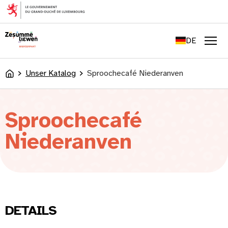
springen
FR
EN
DE
LU
Men
Unser Katalog
Sproochecafé Niederanven
Accueil
Sproochecafé
Niederanven
DETAILS