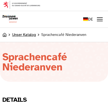
springen
FR
EN
DE
LU
Men
Unser Katalog
Sprachencafé Niederanven
Accueil
Sprachencafé
Niederanven
DETAILS