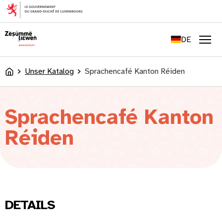
springen
FR
EN
DE
LU
Men
Unser Katalog
Sprachencafé Kanton Réiden
Accueil
Sprachencafé Kanton
Réiden
DETAILS