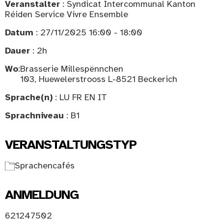
Veranstalter
: Syndicat Intercommunal Kanton
Réiden Service Vivre Ensemble
Datum
: 27/11/2025 16:00 - 18:00
Dauer
: 2h
Wo
:
Brasserie Millespënnchen
103, Huewelerstrooss L-8521 Beckerich
Sprache(n)
: LU FR EN IT
Sprachniveau
: B1
VERANSTALTUNGSTYP
Sprachencafés
ANMELDUNG
621247502