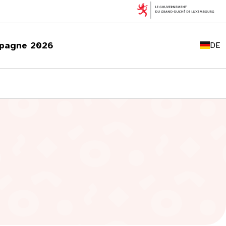
FR
EN
pagne 2026
DE
LU