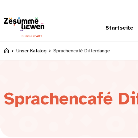
springen
Startseite
Unser Katalog
Sprachencafé Differdange
Accueil
Sprachencafé Di