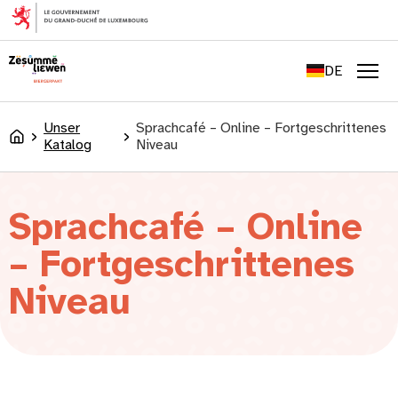
springen
FR
EN
DE
LU
Men
Unser
Sprachcafé – Online – Fortgeschrittenes
Accueil
Katalog
Niveau
Sprachcafé – Online
– Fortgeschrittenes
Niveau