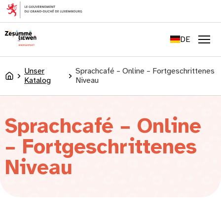
springen
FR
EN
DE
LU
Men
Unser
Sprachcafé – Online – Fortgeschrittenes
Accueil
Katalog
Niveau
Sprachcafé – Online
– Fortgeschrittenes
Niveau