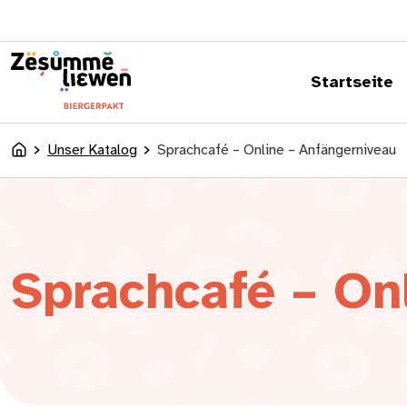
springen
Startseite
Unser Katalog
Sprachcafé – Online – Anfängerniveau
Accueil
Sprachcafé – On