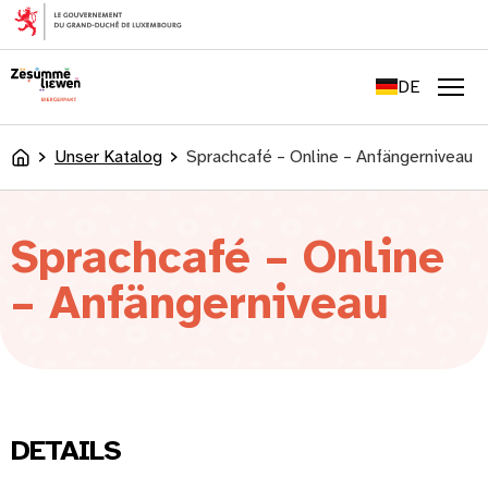
springen
FR
EN
DE
LU
Men
Unser Katalog
Sprachcafé – Online – Anfängerniveau
Accueil
Sprachcafé – Online
– Anfängerniveau
DETAILS