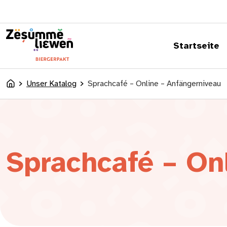
springen
Startseite
Unser Katalog
Sprachcafé – Online – Anfängerniveau
Accueil
Sprachcafé – On