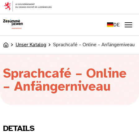
springen
FR
EN
DE
LU
Men
Unser Katalog
Sprachcafé – Online – Anfängerniveau
Accueil
Sprachcafé – Online
– Anfängerniveau
DETAILS