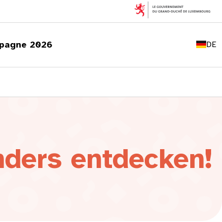
FR
EN
pagne 2026
DE
LU
nders entdecken!