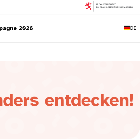
FR
EN
pagne 2026
DE
LU
nders entdecken!