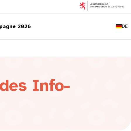
FR
EN
pagne 2026
DE
LU
des Info-