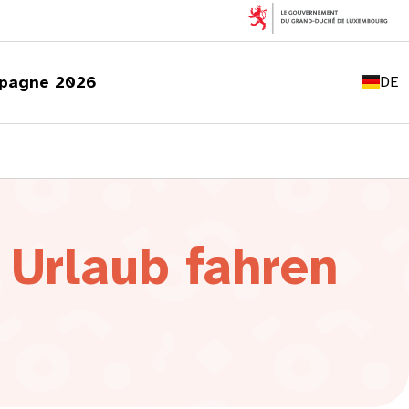
FR
EN
pagne 2026
DE
LU
 Urlaub fahren