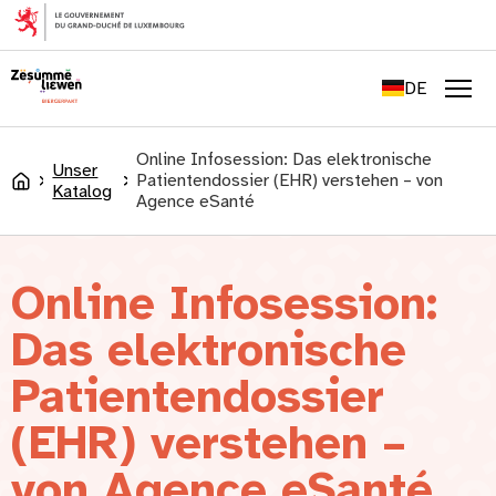
springen
FR
EN
DE
LU
Men
Online Infosession: Das elektronische
Unser
Patientendossier (EHR) verstehen – von
Accueil
Katalog
Agence eSanté
Online Infosession:
Das elektronische
Patientendossier
(EHR) verstehen –
von Agence eSanté