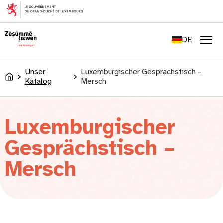
springen
FR
EN
DE
LU
Men
Unser
Luxemburgischer Gesprächstisch –
Accueil
Katalog
Mersch
Luxemburgischer
Gesprächstisch –
Mersch