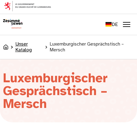
springen
FR
EN
DE
LU
Men
Unser
Luxemburgischer Gesprächstisch –
Accueil
Katalog
Mersch
Luxemburgischer
Gesprächstisch –
Mersch