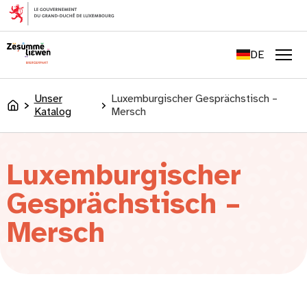
springen
FR
EN
DE
LU
Men
Unser
Luxemburgischer Gesprächstisch –
Accueil
Katalog
Mersch
Luxemburgischer
Gesprächstisch –
Mersch