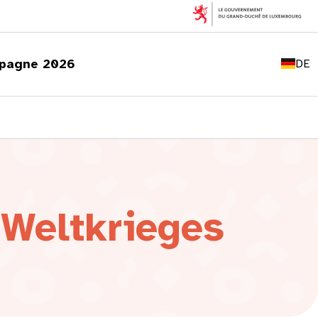
FR
EN
pagne 2026
DE
LU
Weltkrieges