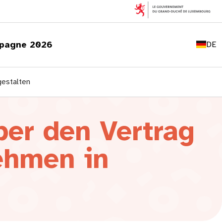
FR
EN
pagne 2026
DE
LU
gestalten
ber den Vertrag
ehmen in