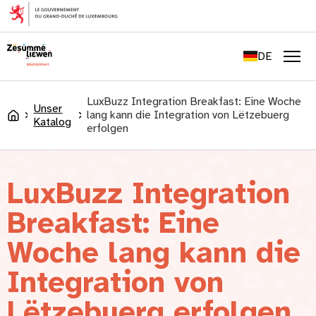
springen
FR
EN
DE
LU
Men
LuxBuzz Integration Breakfast: Eine Woche
Unser
lang kann die Integration von Lëtzebuerg
Accueil
Katalog
erfolgen
LuxBuzz Integration
Breakfast: Eine
Woche lang kann die
Integration von
Lëtzebuerg erfolgen