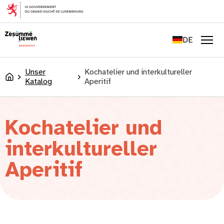
springen
FR
EN
DE
LU
Men
Unser
Kochatelier und interkultureller
Accueil
Katalog
Aperitif
Kochatelier und
interkultureller
Aperitif