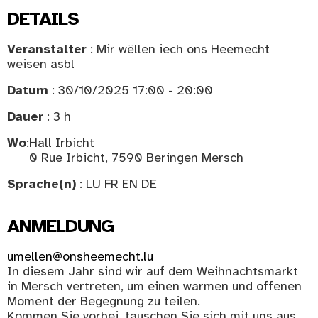
DETAILS
Veranstalter
: Mir wëllen iech ons Heemecht
weisen asbl
Datum
: 30/10/2025 17:00 - 20:00
Dauer
: 3 h
Wo
:
Hall Irbicht
0 Rue Irbicht, 7590 Beringen Mersch
Sprache(n)
: LU FR EN DE
ANMELDUNG
umellen@onsheemecht.lu
In diesem Jahr sind wir auf dem Weihnachtsmarkt
in Mersch vertreten, um einen warmen und offenen
Moment der Begegnung zu teilen.
Kommen Sie vorbei, tauschen Sie sich mit uns aus