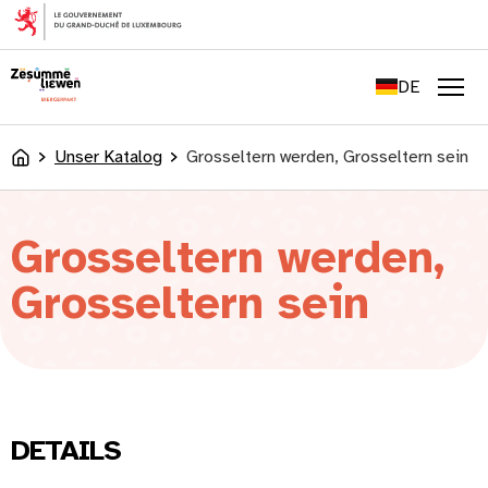
springen
FR
EN
DE
LU
Men
Unser Katalog
Grosseltern werden, Grosseltern sein
Accueil
Grosseltern werden,
Grosseltern sein
DETAILS