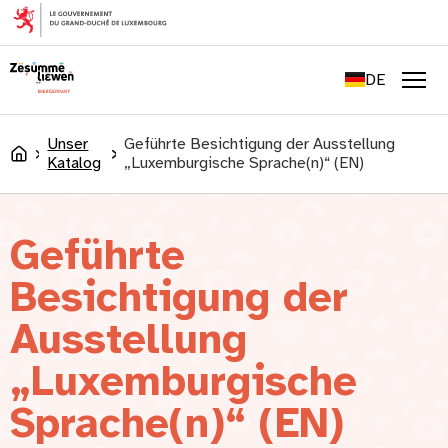
springen
FR
EN
DE
LU
Men
Unser
Geführte Besichtigung der Ausstellung
Accueil
Katalog
„Luxemburgische Sprache(n)“ (EN)
Geführte
Besichtigung der
Ausstellung
„Luxemburgische
Sprache(n)“ (EN)