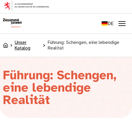
springen
FR
EN
DE
LU
Men
Unser
Führung: Schengen, eine lebendige
Accueil
Katalog
Realität
Führung: Schengen,
eine lebendige
Realität