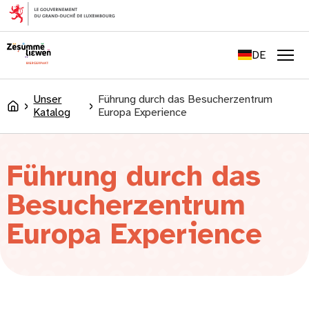
springen
FR
EN
DE
LU
Men
Unser
Führung durch das Besucherzentrum
Accueil
Katalog
Europa Experience
Führung durch das
Besucherzentrum
Europa Experience