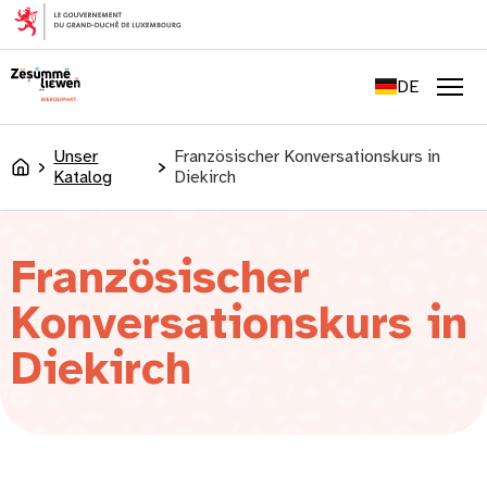
springen
FR
EN
DE
LU
Men
Unser
Französischer Konversationskurs in
Accueil
Katalog
Diekirch
Französischer
Konversationskurs in
Diekirch