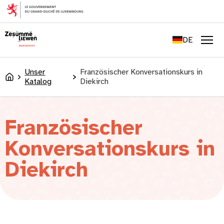
springen
FR
EN
DE
LU
Men
Unser
Französischer Konversationskurs in
Accueil
Katalog
Diekirch
Französischer
Konversationskurs in
Diekirch